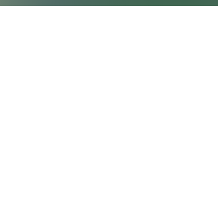
Laden Sie unseren
QR-Code herunter
Herunterladen
Pschorngasse 65, 1160 Wien
hutz
office@do-gether.com