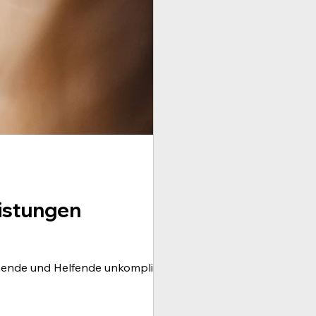
eistungen
hende und Helfende unkompliziert