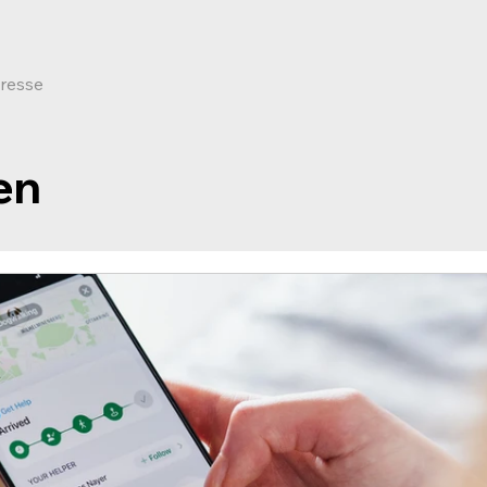
resse
en